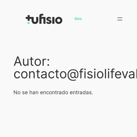
Saltar
al
Beta
contenido
Autor:
contacto@fisiolifeva
No se han encontrado entradas.