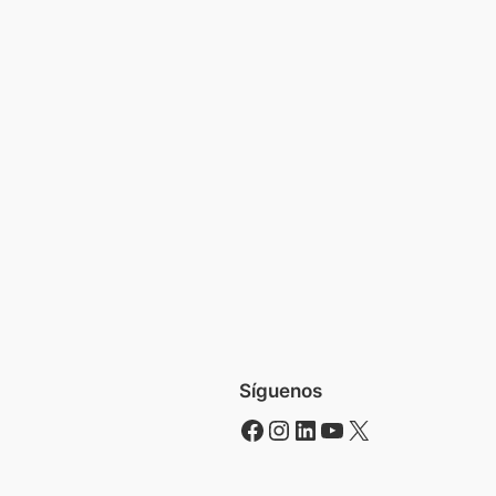
Síguenos
Facebook
Instagram
LinkedIn
YouTube
X