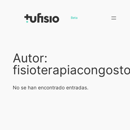
Saltar
al
Beta
contenido
Autor:
fisioterapiacongos
No se han encontrado entradas.