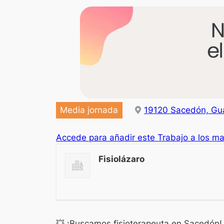
Media jornada
19120 Sacedón, Gua
Accede para añadir este Trabajo a los m
Fisiolázaro
💥 ¡Buscamos fisioterapeuta en Sacedón!