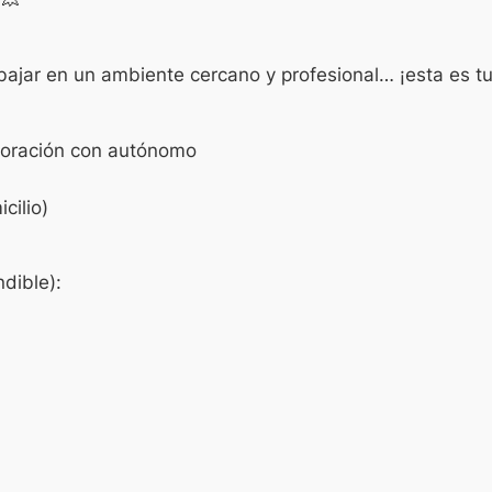
rabajar en un ambiente cercano y profesional… ¡esta es t
aboración con autónomo
cilio)
dible):