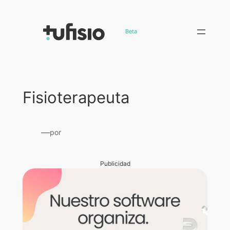
Saltar
al
Beta
contenido
Fisioterapeuta
—
por
Publicidad